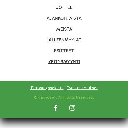
TUOTTEET
AJANKOHTAISTA
MEISTÄ
JÄLLEENMYYJÄT
ESITTEET
YRITYSMYYNTI
Tietosuojaseloste
|
Evästeasetukset
© Tahvoset, All Rights Reserved.
Facebook
Instagram