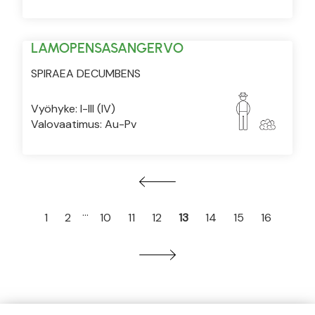
LAMOPENSASANGERVO
SPIRAEA DECUMBENS
Vyöhyke: I-III (IV)
Valovaatimus: Au-Pv
…
1
2
10
11
12
13
14
15
16