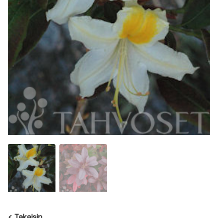
<
Takaisin