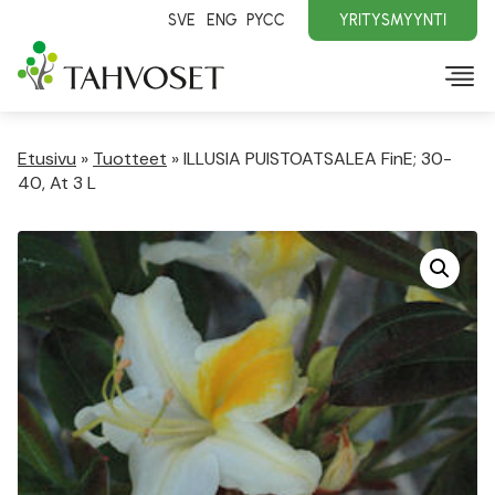
SVE
ENG
PYCC
YRITYSMYYNTI
Etusivu
»
Tuotteet
»
ILLUSIA PUISTOATSALEA FinE; 30-
40, At 3 L