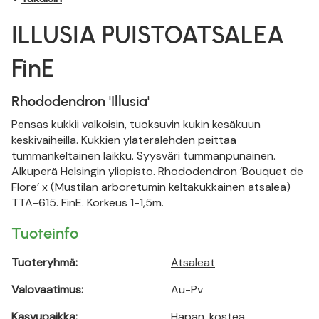
ILLUSIA PUISTOATSALEA
FinE
Rhododendron 'Illusia'
Pensas kukkii valkoisin, tuoksuvin kukin kesäkuun
keskivaiheilla. Kukkien yläterälehden peittää
tummankeltainen laikku. Syysväri tummanpunainen.
Alkuperä Helsingin yliopisto. Rhododendron ’Bouquet de
Flore’ x (Mustilan arboretumin keltakukkainen atsalea)
TTA-615. FinE. Korkeus 1-1,5m.
Tuoteinfo
Tuoteryhmä:
Atsaleat
Valovaatimus:
Au-Pv
Kasvupaikka:
Hapan, kostea