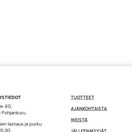
YSTIEDOT
TUOTTEET
ie 40,
AJANKOHTAISTA
 Pohjankuru
MEISTÄ
en lastaus ja purku
15.30
JÄLLEENMYYJÄT