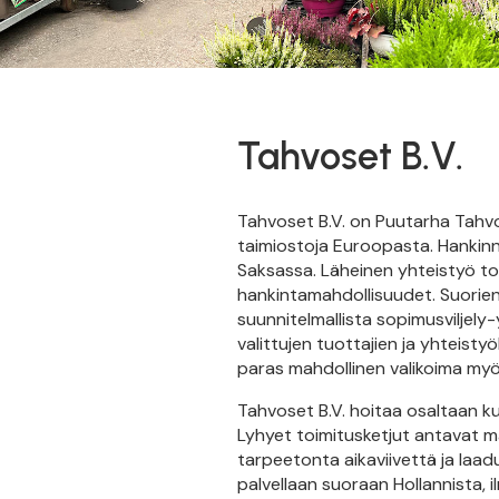
Tahvoset B.V.
Tahvoset B.V. on Puutarha Tahv
taimiostoja Euroopasta. Hankinna
Saksassa. Läheinen yhteistyö to
hankintamahdollisuudet. Suorien
suunnitelmallista sopimusviljely-
valittujen tuottajien ja yhteis
paras mahdollinen valikoima myö
Tahvoset B.V. hoitaa osaltaan ku
Lyhyet toimitusketjut antavat m
tarpeetonta aikaviivettä ja laad
palvellaan suoraan Hollannista, il