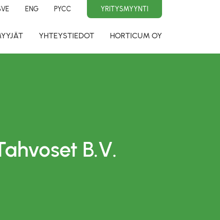
SVE
ENG
PYCC
YRITYSMYYNTI
MYYJÄT
YHTEYSTIEDOT
HORTICUM OY
Tahvoset B.V.