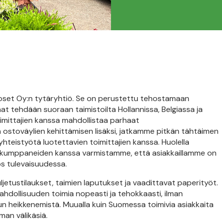
oset Oy:n tytäryhtiö. Se on perustettu tehostamaan
t tehdään suoraan taimistoilta Hollannissa, Belgiassa ja
imittajien kanssa mahdollistaa parhaat
 ostoväylien kehittämisen lisäksi, jatkamme pitkän tähtäimen
yhteistyötä luotettavien toimittajien kanssa. Huolella
työkumppaneiden kanssa varmistamme, että asiakkaillamme on
s tulevaisuudessa.
ljetustilaukset, taimien laputukset ja vaadittavat paperityöt.
ahdollisuuden toimia nopeasti ja tehokkaasti, ilman
un heikkenemistä. Muualla kuin Suomessa toimivia asiakkaita
man välikäsiä.