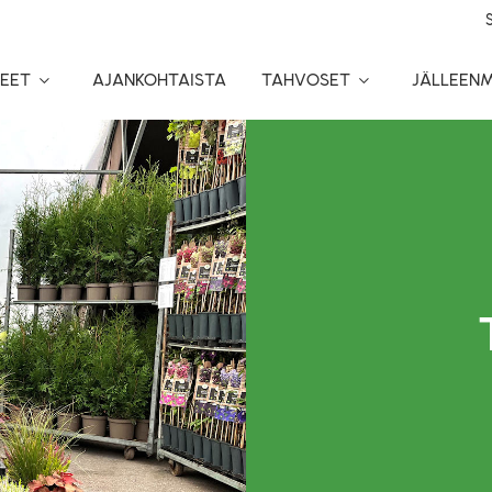
EET
AJANKOHTAISTA
TAHVOSET
JÄLLEEN
Toggle
Toggle
Dropdown
Dropdown