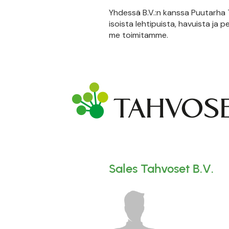
Yhdessä B.V.:n kanssa Puutarha T
isoista lehtipuista, havuista ja p
me toimitamme.
Sales Tahvoset B.V.