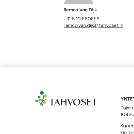
Remco Van Dijk
+31 6 10 860856
remco.van.dijk@tahvoset.nl
YHTE
Taimit
10420
Kuormi
klo 7-