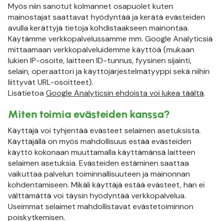
Myös niin sanotut kolmannet osapuolet kuten
mainostajat saattavat hyödyntää ja kerätä evästeiden
avulla kerättyjä tietoja kohdistaakseen mainontaa.
Käytämme verkkopalvelussamme mm. Google Analyticsiä
mittaamaan verkkopalveluidemme käyttöä (mukaan
lukien IP-osoite, laitteen ID-tunnus, fyysinen sijainti,
selain, operaattori ja käyttöjärjestelmätyyppi sekä niihin
liittyvät URL-osoitteet).
Lisätietoa
Google Analyticsin ehdoista voi lukea täältä
.
Miten toimia evästeiden kanssa?
Käyttäjä voi tyhjentää evästeet selaimen asetuksista.
Käyttäjällä on myös mahdollisuus estää evästeiden
käyttö kokonaan muuttamalla käyttämänsä laitteen
selaimen asetuksia. Evästeiden estäminen saattaa
vaikuttaa palvelun toiminnallisuuteen ja mainonnan
kohdentamiseen. Mikäli käyttäjä estää evästeet, hän ei
välttämättä voi täysin hyödyntää verkkopalvelua.
Useimmat selaimet mahdollistavat evästetoiminnon
poiskytkemisen.