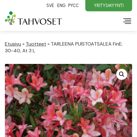
SVE
ENG
PYCC
YRITYSMYYNTI
Etusivu
»
Tuotteet
»
TARLEENA PUISTOATSALEA FinE;
30-40, At 3 L