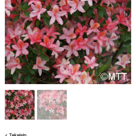
<
Takaisin