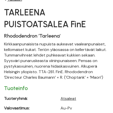
TARLEENA
PUISTOATSALEA FinE
Rhododendron 'Tarleena'
Kirkkaanpunaisista nupuista aukeavat vaaleanpunaiset,
kellomaiset kukat. Teriön yläosassa on kellertävät laikut.
Tummanvihreät lehdet puhkeavat kukkien sekaan.
Syysväri punaruskeasta viininpunaiseen. Pensas on
pystykasvuinen, nuorena hidaskasvuinen. Alkuperä
Helsingin yliopisto. TTA-281. FinE. Rhododendron
’Directeur Charles Baumann’ × R. (’Choptank’ × ’Maori’)
Tuoteinfo
Tuoteryhmä:
Atsaleat
Valovaatimus:
Au-Pv