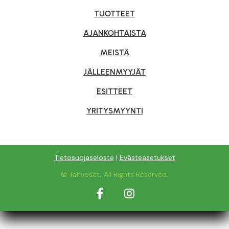
TUOTTEET
AJANKOHTAISTA
MEISTÄ
JÄLLEENMYYJÄT
ESITTEET
YRITYSMYYNTI
Tietosuojaseloste
|
Evästeasetukset
© Tahvoset, All Rights Reserved.
Facebook
Instagram