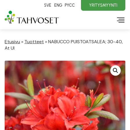
SVE
ENG
PYCC
YRITYSMYYNTI
Etusivu
»
Tuotteet
»
NABUCCO PUISTOATSALEA; 30-40,
At Ul