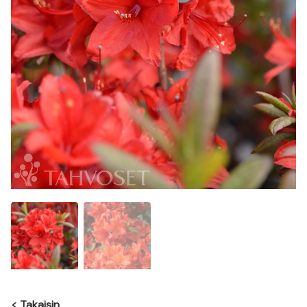
<
Takaisin