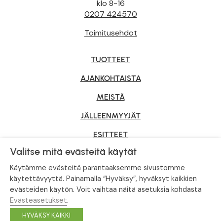
klo 8-16
0207 424570
Toimitusehdot
TUOTTEET
AJANKOHTAISTA
MEISTÄ
JÄLLEENMYYJÄT
ESITTEET
Valitse mitä evästeitä käytät
YRITYSMYYNTI
Käytämme evästeitä parantaaksemme sivustomme
käytettävyyttä. Painamalla “Hyväksy”, hyväksyt kaikkien
evästeiden käytön. Voit vaihtaa näitä asetuksia kohdasta
Tietosuojaseloste
|
Evästeasetukset
Evästeasetukset
.
© Tahvoset, All Rights Reserved.
HYVÄKSY KAIKKI