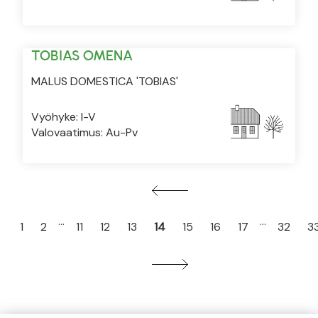
TOBIAS OMENA
MALUS DOMESTICA 'TOBIAS'
Vyöhyke: I-V
Valovaatimus: Au-Pv
…
…
1
2
11
12
13
14
15
16
17
32
3