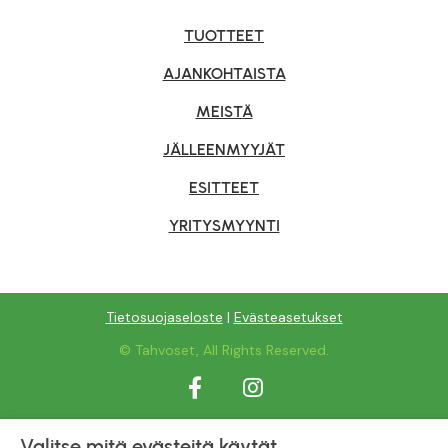
TUOTTEET
AJANKOHTAISTA
MEISTÄ
JÄLLEENMYYJÄT
ESITTEET
YRITYSMYYNTI
Tietosuojaseloste
|
Evästeasetukset
© Tahvoset, All Rights Reserved.
Facebook
Instagram
Valitse mitä evästeitä käytät