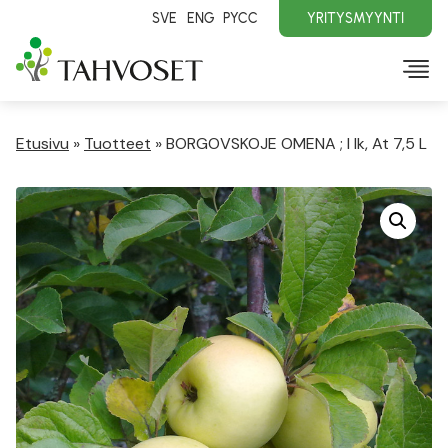
SVE
ENG
PYCC
YRITYSMYYNTI
Etusivu
»
Tuotteet
»
BORGOVSKOJE OMENA ; I lk, At 7,5 L