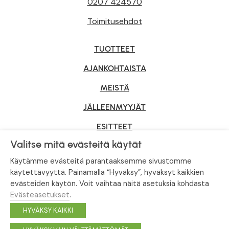
0207 424570
Toimitusehdot
TUOTTEET
AJANKOHTAISTA
MEISTÄ
JÄLLEENMYYJÄT
ESITTEET
Valitse mitä evästeitä käytät
YRITYSMYYNTI
Käytämme evästeitä parantaaksemme sivustomme
käytettävyyttä. Painamalla “Hyväksy”, hyväksyt kaikkien
evästeiden käytön. Voit vaihtaa näitä asetuksia kohdasta
Tietosuojaseloste
|
Evästeasetukset
Evästeasetukset
.
© Tahvoset, All Rights Reserved.
HYVÄKSY KAIKKI
Facebook
Instagram