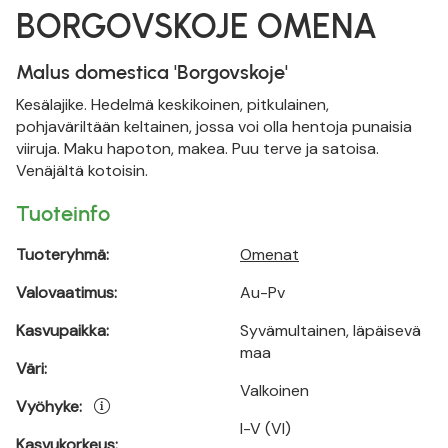
BORGOVSKOJE OMENA
Malus domestica 'Borgovskoje'
Kesälajike. Hedelmä keskikoinen, pitkulainen,
pohjaväriltään keltainen, jossa voi olla hentoja punaisia
viiruja. Maku hapoton, makea. Puu terve ja satoisa.
Venäjältä kotoisin.
Tuoteinfo
Tuoteryhmä:
Omenat
Valovaatimus:
Au-Pv
Kasvupaikka:
Syvämultainen, läpäisevä
maa
Väri:
Valkoinen
Vyöhyke:
I-V (VI)
Kasvukorkeus: