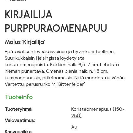
KIRJAILIJA
PURPPURAOMENAPUU
Malus 'Kirjailija'
Epätavallisen leveäkasvuinen ja hyvin koristeellinen.
Suurikukkaisin Helsingistä löydetyistä
koristeomenapuista. Kukkien halk. 6,5-7 cm. Lehdistö
hieman punertava. Omenat pieniä halk. n. 1,5 cm,
tummanpunaisia, pitkänomaisia. Niitä muodostuu vähän.
Vartettu, perusrunko M. 'Bittenfelder'
Tuoteinfo
Tuoteryhmä:
Koristeomenapuut (150-
250)
Valovaatimus:
Au
Kasvupaikka: