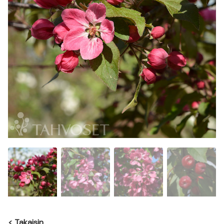
<
Takaisin