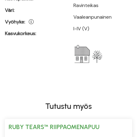
Ravinteikas
Väri:
Vaaleanpunainen
Vyöhyke:
I-IV (V)
Kasvukorkeus:
Tutustu myös
RUBY TEARS™ RIIPPAOMENAPUU