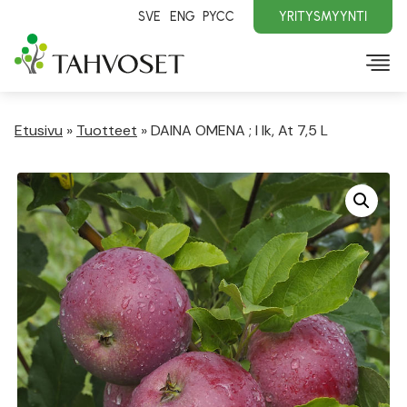
SVE
ENG
PYCC
YRITYSMYYNTI
Etusivu
»
Tuotteet
»
DAINA OMENA ; I lk, At 7,5 L