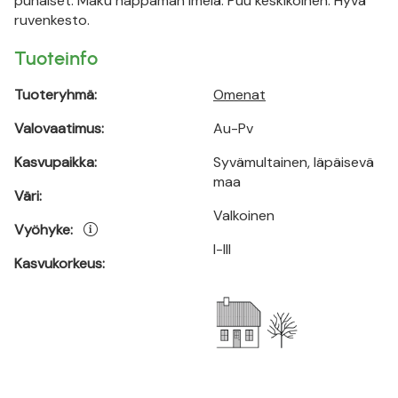
punaiset. Maku happaman imelä. Puu keskikoinen. Hyvä
ruvenkesto.
Tuoteinfo
Tuoteryhmä:
Omenat
Valovaatimus:
Au-Pv
Kasvupaikka:
Syvämultainen, läpäisevä
maa
Väri:
Valkoinen
Vyöhyke:
I-III
Kasvukorkeus: