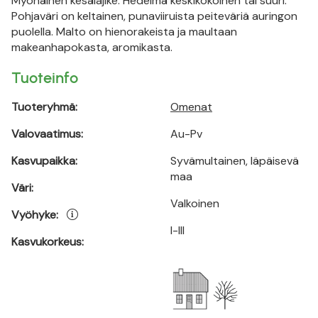
Myöhäinen kesälajike. Hedelmä keskikokoinen tai suuri.
Pohjaväri on keltainen, punaviiruista peiteväriä auringon
puolella. Malto on hienorakeista ja maultaan
makeanhapokasta, aromikasta.
Tuoteinfo
Tuoteryhmä:
Omenat
Valovaatimus:
Au-Pv
Kasvupaikka:
Syvämultainen, läpäisevä
maa
Väri:
Valkoinen
Vyöhyke:
I-III
Kasvukorkeus: