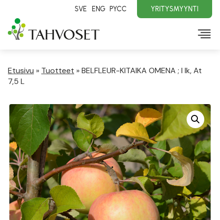
SVE
ENG
PYCC
YRITYSMYYNTI
Etusivu
»
Tuotteet
»
BELFLEUR-KITAIKA OMENA ; I lk, At
7,5 L