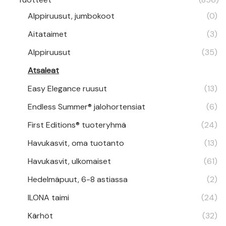
Alppiruusut, jumbokoot
(0)
Aitataimet
(3)
Alppiruusut
(35)
Atsaleat
Easy Elegance ruusut
(13)
Endless Summer® jalohortensiat
(6)
First Editions® tuoteryhmä
(24)
Havukasvit, oma tuotanto
(13)
Havukasvit, ulkomaiset
(61)
Hedelmäpuut, 6-8 astiassa
(2)
ILONA taimi
(24)
Kärhöt
(32)