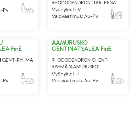
RHODODENDRON 'TARLEENA'
Vyöhyke: I-IV
u-Pv
Valovaatimus: Au-Pv
U
AAMURUSKO
EA FinE
GENTINATSALEA FinE
 GENT-RYHMÄ
RHODODENDRON GHENT-
RYHMÄ 'AAMURUSKO'
Vyöhyke: I-III
u-Pv
Valovaatimus: Au-Pv