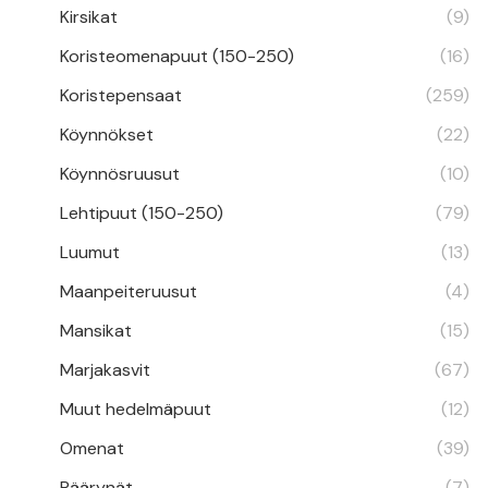
Kirsikat
(9)
Koristeomenapuut (150-250)
(16)
Koristepensaat
(259)
Köynnökset
(22)
Köynnösruusut
(10)
Lehtipuut (150-250)
(79)
Luumut
(13)
Maanpeiteruusut
(4)
Mansikat
(15)
Marjakasvit
(67)
Muut hedelmäpuut
(12)
Omenat
(39)
Päärynät
(7)