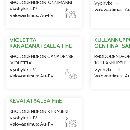
RHODODENDRON 'ONNIMANNI'
Vyöhyke: I-
Vyöhyke: I-IV
Valovaatimus: A
Valovaatimus: Au-Pv
VIOLETTA
KULLANNUPP
KANADANATSALEA FinE
GENTINATSAL
RHODODENDRON CANADENSE
RHODODENDRON
'VIOLETTA'
'KULLANNUPPU'
Vyöhyke: I-V
Vyöhyke: I-III
Valovaatimus: Au-Pv
Valovaatimus: A
KEVÄTATSALEA FinE
RHODODENDRON X FRASERI
Vyöhyke: I-IV
Valovaatimus: Au-Pv