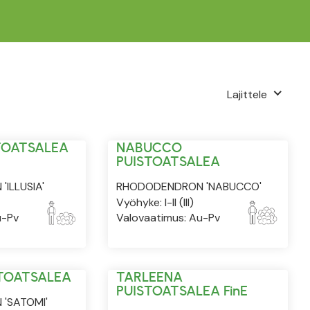
Lajittele
STOATSALEA
NABUCCO
PUISTOATSALEA
ILLUSIA'
RHODODENDRON 'NABUCCO'
Vyöhyke: I-II (III)
u-Pv
Valovaatimus: Au-Pv
STOATSALEA
TARLEENA
PUISTOATSALEA FinE
'SATOMI'