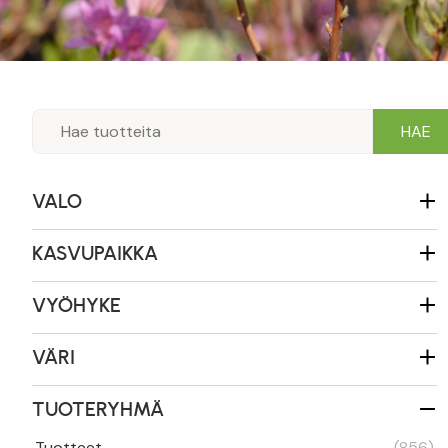
VALO
KASVUPAIKKA
VYÖHYKE
VÄRI
TUOTERYHMÄ
Tuotteet
(856)