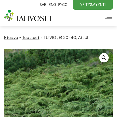
SVE
ENG
PYCC
YRITYSMYYNTI
Etusivu
»
Tuotteet
»
TUIVIO ; Ø 30-40, At, Ul