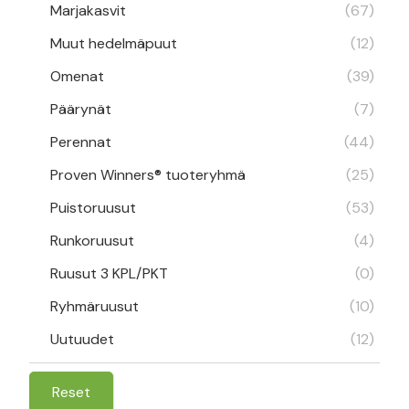
Marjakasvit
(67)
Muut hedelmäpuut
(12)
Omenat
(39)
Päärynät
(7)
Perennat
(44)
Proven Winners® tuoteryhmä
(25)
Puistoruusut
(53)
Runkoruusut
(4)
Ruusut 3 KPL/PKT
(0)
Ryhmäruusut
(10)
Uutuudet
(12)
Reset