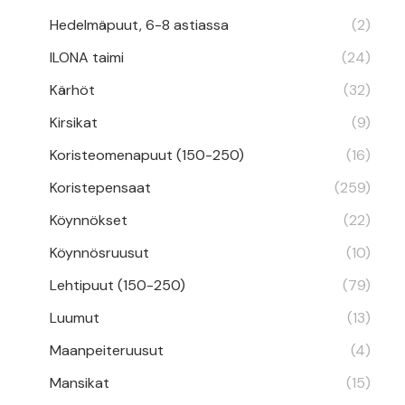
Hedelmäpuut, 6-8 astiassa
(2)
ILONA taimi
(24)
Kärhöt
(32)
Kirsikat
(9)
Koristeomenapuut (150-250)
(16)
Koristepensaat
(259)
Köynnökset
(22)
Köynnösruusut
(10)
Lehtipuut (150-250)
(79)
Luumut
(13)
Maanpeiteruusut
(4)
Mansikat
(15)