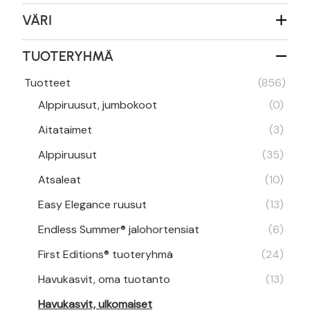
VÄRI
TUOTERYHMÄ
Tuotteet
(856)
Alppiruusut, jumbokoot
(0)
Aitataimet
(3)
Alppiruusut
(35)
Atsaleat
(10)
Easy Elegance ruusut
(13)
Endless Summer® jalohortensiat
(6)
First Editions® tuoteryhmä
(24)
Havukasvit, oma tuotanto
(13)
Havukasvit, ulkomaiset