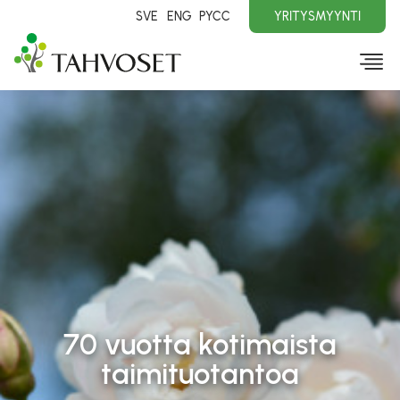
SVE
ENG
PYCC
YRITYSMYYNTI
70 vuotta kotimaista
taimituotantoa