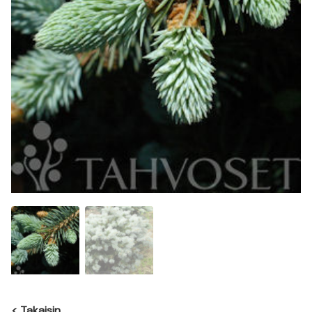
<
Takaisin