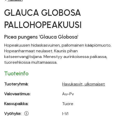
GLAUCA GLOBOSA
PALLOHOPEAKUUSI
Picea pungens 'Glauca Globosa'
Hopeakuusen hidaskasvuinen, pallomainen kääpiömuoto.
Hopeanharmaat neulaset. Kaunis pihan
katseenvangitsijana. Menestyy aurinkoisessa paikassa,
tuoreehkossa multamaassa.
Tuoteinfo
Tuoteryhmä:
Havukasvit, ulkomaiset
Valovaatimus:
Au-Pv
Kasvupaikka:
Tuore
Vyöhyke:
I-VI