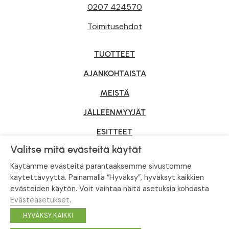
0207 424570
Toimitusehdot
TUOTTEET
AJANKOHTAISTA
MEISTÄ
JÄLLEENMYYJÄT
ESITTEET
Valitse mitä evästeitä käytät
YRITYSMYYNTI
Käytämme evästeitä parantaaksemme sivustomme
käytettävyyttä. Painamalla “Hyväksy”, hyväksyt kaikkien
evästeiden käytön. Voit vaihtaa näitä asetuksia kohdasta
Tietosuojaseloste
|
Evästeasetukset
Evästeasetukset
.
© Tahvoset, All Rights Reserved.
HYVÄKSY KAIKKI
Facebook
Instagram