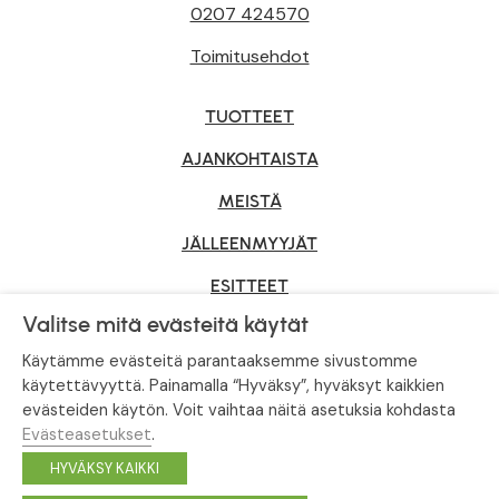
0207 424570
Toimitusehdot
TUOTTEET
AJANKOHTAISTA
MEISTÄ
JÄLLEENMYYJÄT
ESITTEET
Valitse mitä evästeitä käytät
YRITYSMYYNTI
Käytämme evästeitä parantaaksemme sivustomme
käytettävyyttä. Painamalla “Hyväksy”, hyväksyt kaikkien
evästeiden käytön. Voit vaihtaa näitä asetuksia kohdasta
Tietosuojaseloste
|
Evästeasetukset
Evästeasetukset
.
© Tahvoset, All Rights Reserved.
HYVÄKSY KAIKKI
Facebook
Instagram