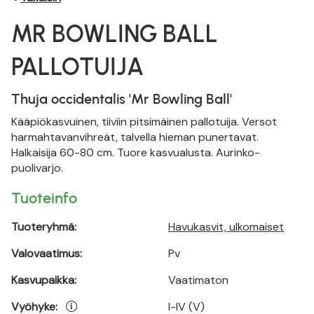
MR BOWLING BALL
PALLOTUIJA
Thuja occidentalis 'Mr Bowling Ball'
Kääpiökasvuinen, tiiviin pitsimäinen pallotuija. Versot
harmahtavanvihreät, talvella hieman punertavat.
Halkaisija 60-80 cm. Tuore kasvualusta. Aurinko-
puolivarjo.
Tuoteinfo
Tuoteryhmä:
Havukasvit, ulkomaiset
Valovaatimus:
Pv
Kasvupaikka:
Vaatimaton
Vyöhyke:
I-IV (V)