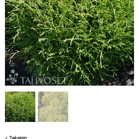
<
Takaisin