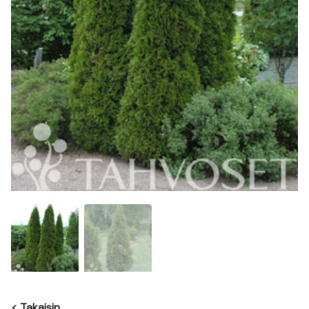
<
Takaisin