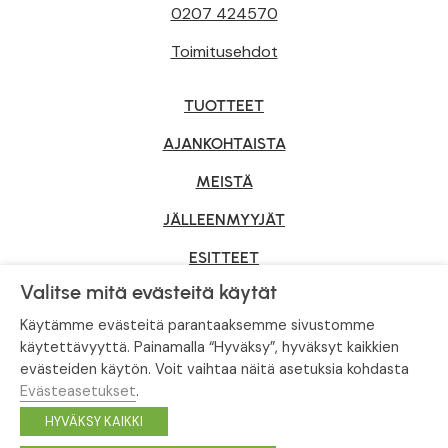
0207 424570
Toimitusehdot
TUOTTEET
AJANKOHTAISTA
MEISTÄ
JÄLLEENMYYJÄT
ESITTEET
Valitse mitä evästeitä käytät
YRITYSMYYNTI
Käytämme evästeitä parantaaksemme sivustomme
käytettävyyttä. Painamalla “Hyväksy”, hyväksyt kaikkien
evästeiden käytön. Voit vaihtaa näitä asetuksia kohdasta
Tietosuojaseloste
|
Evästeasetukset
Evästeasetukset
.
© Tahvoset, All Rights Reserved.
HYVÄKSY KAIKKI
Facebook
Instagram