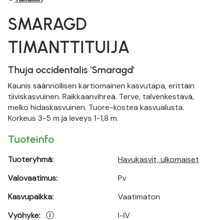
SMARAGD
TIMANTTITUIJA
Thuja occidentalis 'Smaragd'
Kaunis säännöllisen kartiomainen kasvutapa, erittäin
tiiviskasvuinen. Raikkaanvihreä. Terve, talvenkestävä,
melko hidaskasvuinen. Tuore-kostea kasvualusta.
Korkeus 3-5 m ja leveys 1-1,8 m.
Tuoteinfo
Tuoteryhmä:
Havukasvit, ulkomaiset
Valovaatimus:
Pv
Kasvupaikka:
Vaatimaton
Vyöhyke:
I-IV