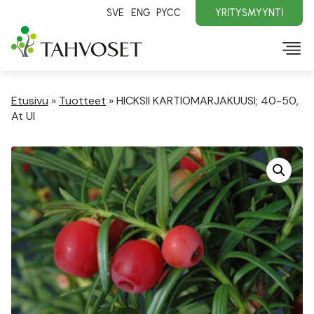
SVE
ENG
PYCC
YRITYSMYYNTI
Etusivu
»
Tuotteet
»
HICKSII KARTIOMARJAKUUSI; 40-50,
At Ul