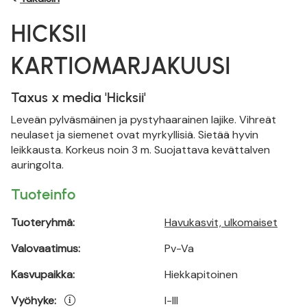
HICKSII
KARTIOMARJAKUUSI
Taxus x media 'Hicksii'
Leveän pylväsmäinen ja pystyhaarainen lajike. Vihreät
neulaset ja siemenet ovat myrkyllisiä. Sietää hyvin
leikkausta. Korkeus noin 3 m. Suojattava kevättalven
auringolta.
Tuoteinfo
Tuoteryhmä:
Havukasvit, ulkomaiset
Valovaatimus:
Pv-Va
Kasvupaikka:
Hiekkapitoinen
Vyöhyke:
I-III