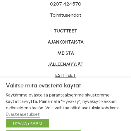
0207 424570
Toimitusehdot
TUOTTEET
AJANKOHTAISTA
MEISTÄ
JÄLLEENMYYJÄT
ESITTEET
Valitse mitä evästeitä käytät
YRITYSMYYNTI
Käytämme evästeitä parantaaksemme sivustomme
käytettävyyttä. Painamalla “Hyväksy”, hyväksyt kaikkien
evästeiden käytön. Voit vaihtaa näitä asetuksia kohdasta
Tietosuojaseloste
|
Evästeasetukset
Evästeasetukset
.
© Tahvoset, All Rights Reserved.
HYVÄKSY KAIKKI
Facebook
Instagram