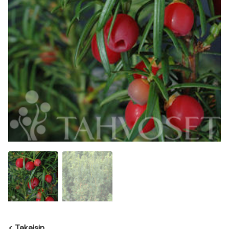
<
Takaisin