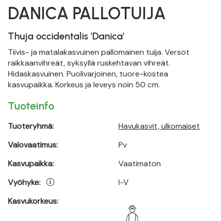
DANICA PALLOTUIJA
Thuja occidentalis 'Danica'
Tiivis- ja matalakasvuinen pallomainen tuija. Versot
raikkaanvihreät, syksyllä ruskehtavan vihreät.
Hidaskasvuinen. Puolivarjoinen, tuore-kostea
kasvupaikka. Korkeus ja leveys noin 50 cm.
Tuoteinfo
Tuoteryhmä:
Havukasvit, ulkomaiset
Valovaatimus:
Pv
Kasvupaikka:
Vaatimaton
Vyöhyke:
I-V
Kasvukorkeus: