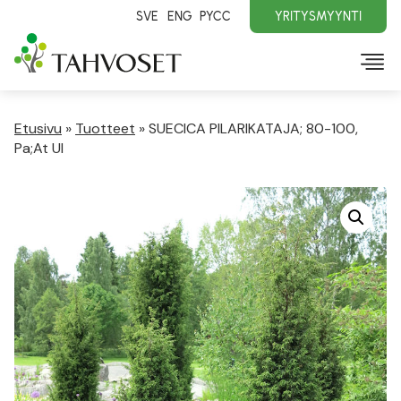
SVE
ENG
PYCC
YRITYSMYYNTI
Etusivu
»
Tuotteet
»
SUECICA PILARIKATAJA; 80-100,
Pa;At Ul