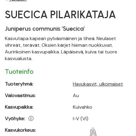
SUECICA PILARIKATAJA
Juniperus communis 'Suecica'
Kasvutapa kapean pylväsmäinen ja tiheä. Neulaset
vihreät, terävät. Oksien kärjet hieman nuokkuvat.
Aurinkoinen kasvupaikka. Läpäisevä, kuiva tai tuore
kasvualusta.
Tuoteinfo
Tuoteryhmä:
Havukasvit, ulkomaiset
Valovaatimus:
Au
Kasvupaikka:
Kuivahko
Vyöhyke:
I-V (VI)
Kasvukorkeus: