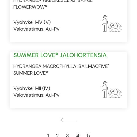
HYDRANGEA ARBORESCENS 'BAIFUL'
FLOWERWOW®
Vyöhyke: I-IV (V)
Valovaatimus: Au-Pv
SUMMER LOVE® JALOHORTENSIA
HYDRANGEA MACROPHYLLA 'BAILMACFIVE'
SUMMER LOVE®
Vyöhyke: I-III (IV)
Valovaatimus: Au-Pv
1
2
3
4
5