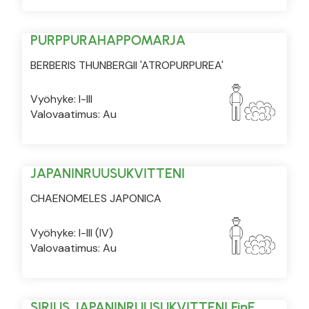
PURPPURAHAPPOMARJA
BERBERIS THUNBERGII 'ATROPURPUREA'
Vyöhyke: I-III
Valovaatimus: Au
JAPANINRUUSUKVITTENI
CHAENOMELES JAPONICA
Vyöhyke: I-III (IV)
Valovaatimus: Au
SIRIUS JAPANINRUUSUKVITTENI FinE