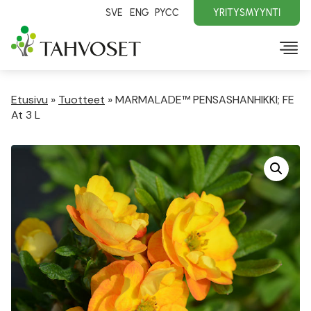
SVE
ENG
PYCC
YRITYSMYYNTI
Etusivu
»
Tuotteet
»
MARMALADE™ PENSASHANHIKKI; FE
At 3 L