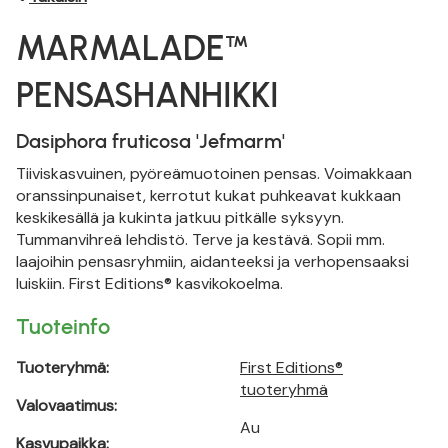
MARMALADE™
PENSASHANHIKKI
Dasiphora fruticosa 'Jefmarm'
Tiiviskasvuinen, pyöreämuotoinen pensas. Voimakkaan
oranssinpunaiset, kerrotut kukat puhkeavat kukkaan
keskikesällä ja kukinta jatkuu pitkälle syksyyn.
Tummanvihreä lehdistö. Terve ja kestävä. Sopii mm.
laajoihin pensasryhmiin, aidanteeksi ja verhopensaaksi
luiskiin. First Editions® kasvikokoelma.
Tuoteinfo
Tuoteryhmä:
First Editions®
tuoteryhmä
Valovaatimus:
Au
Kasvupaikka: