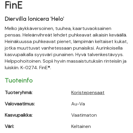
FinE
Diervilla lonicera 'Helo'
Melko jäykkäversoinen, tuuhea, kaartuvaoksainen
pensas. Heleänvihreät lehdet puhkeavat aikaisin keväällä.
Heinäkuussa puhkeavat pienet, lämpimän keltaiset kukat,
jotka muuttuvat vanhetessaan punaisiksi. Aurinkoisella
kasvupaikalla syysväri punainen. Hyvä talvenkestävyys.
Helppohoitoinen. Sopii hyvin massaistutuksiin rinteisiin ja
luiskiin. K-0274. FinE®.
Tuoteinfo
Tuoteryhmä:
Koristepensaat
Valovaatimus:
Au-Va
Kasvupaikka:
Vaatimaton
Väri:
Keltainen