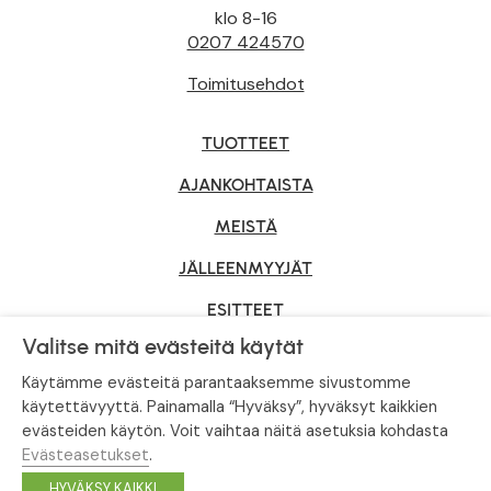
klo 8-16
0207 424570
Toimitusehdot
TUOTTEET
AJANKOHTAISTA
MEISTÄ
JÄLLEENMYYJÄT
ESITTEET
Valitse mitä evästeitä käytät
YRITYSMYYNTI
Käytämme evästeitä parantaaksemme sivustomme
käytettävyyttä. Painamalla “Hyväksy”, hyväksyt kaikkien
evästeiden käytön. Voit vaihtaa näitä asetuksia kohdasta
Tietosuojaseloste
|
Evästeasetukset
Evästeasetukset
.
© Tahvoset, All Rights Reserved.
HYVÄKSY KAIKKI