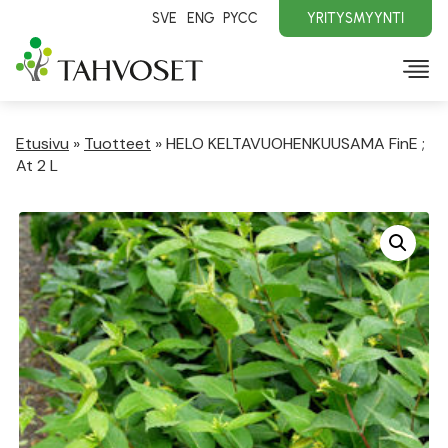
SVE
ENG
PYCC
YRITYSMYYNTI
Etusivu
»
Tuotteet
»
HELO KELTAVUOHENKUUSAMA FinE ;
At 2 L