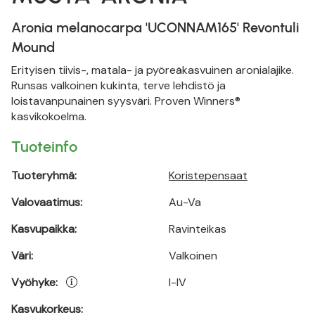
Aronia melanocarpa 'UCONNAM165' Revontuli
Mound
Erityisen tiivis-, matala- ja pyöreäkasvuinen aronialajike.
Runsas valkoinen kukinta, terve lehdistö ja
loistavanpunainen syysväri. Proven Winners®
kasvikokoelma.
Tuoteinfo
Tuoteryhmä:
Koristepensaat
Valovaatimus:
Au-Va
Kasvupaikka:
Ravinteikas
Väri:
Valkoinen
Vyöhyke:
I-IV
Kasvukorkeus: