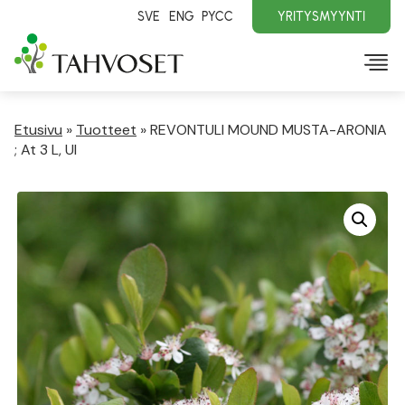
SVE
ENG
PYCC
YRITYSMYYNTI
Etusivu
»
Tuotteet
»
REVONTULI MOUND MUSTA-ARONIA
; At 3 L, Ul