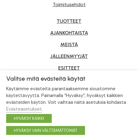
Toimitusehdot
TUOTTEET
AJANKOHTAISTA
MEISTÄ
JÄLLEENMYYJÄT
ESITTEET
Valitse mitä evästeitä käytät
YRITYSMYYNTI
Käytämme evästeitä parantaaksemme sivustomme
käytettävyyttä. Painamalla “Hyväksy”, hyväksyt kaikkien
evästeiden käytön. Voit vaihtaa näitä asetuksia kohdasta
Tietosuojaseloste
|
Evästeasetukset
Evästeasetukset
.
© Tahvoset, All Rights Reserved.
HYVÄKSY KAIKKI
Facebook
Instagram
HYVÄKSY VAIN VÄLTTÄMÄTTÖMÄT