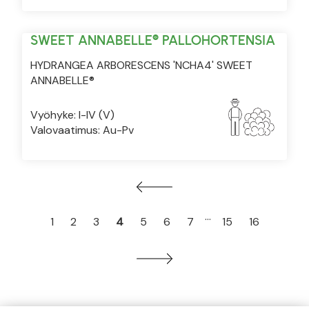
SWEET ANNABELLE® PALLOHORTENSIA
HYDRANGEA ARBORESCENS 'NCHA4' SWEET
ANNABELLE®
Vyöhyke: I-IV (V)
Valovaatimus: Au-Pv
…
1
2
3
4
5
6
7
15
16