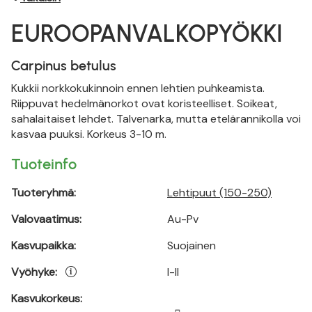
EUROOPANVALKOPYÖKKI
Carpinus betulus
Kukkii norkkokukinnoin ennen lehtien puhkeamista.
Riippuvat hedelmänorkot ovat koristeelliset. Soikeat,
sahalaitaiset lehdet. Talvenarka, mutta etelärannikolla voi
kasvaa puuksi. Korkeus 3-10 m.
Tuoteinfo
Tuoteryhmä:
Lehtipuut (150-250)
Valovaatimus:
Au-Pv
Kasvupaikka:
Suojainen
Vyöhyke:
I-II
Kasvukorkeus: