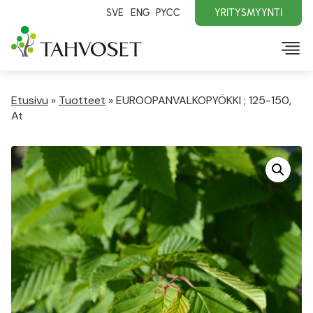
SVE
ENG
PYCC
YRITYSMYYNTI
Etusivu
»
Tuotteet
»
EUROOPANVALKOPYÖKKI ; 125-150,
At