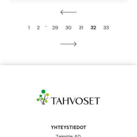
…
1
2
29
30
31
32
33
YHTEYSTIEDOT
Taimitie 40,