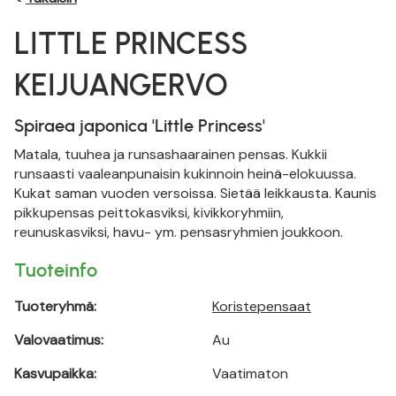
LITTLE PRINCESS
KEIJUANGERVO
Spiraea japonica 'Little Princess'
Matala, tuuhea ja runsashaarainen pensas. Kukkii
runsaasti vaaleanpunaisin kukinnoin heinä-elokuussa.
Kukat saman vuoden versoissa. Sietää leikkausta. Kaunis
pikkupensas peittokasviksi, kivikkoryhmiin,
reunuskasviksi, havu- ym. pensasryhmien joukkoon.
Tuoteinfo
Tuoteryhmä:
Koristepensaat
Valovaatimus:
Au
Kasvupaikka:
Vaatimaton