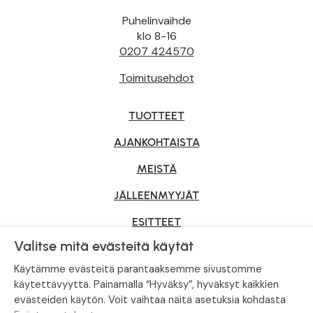
Puhelinvaihde
klo 8-16
0207 424570
Toimitusehdot
TUOTTEET
AJANKOHTAISTA
MEISTÄ
JÄLLEENMYYJÄT
ESITTEET
Valitse mitä evästeitä käytät
YRITYSMYYNTI
Käytämme evästeitä parantaaksemme sivustomme
käytettävyyttä. Painamalla “Hyväksy”, hyväksyt kaikkien
evästeiden käytön. Voit vaihtaa näitä asetuksia kohdasta
Tietosuojaseloste
|
Evästeasetukset