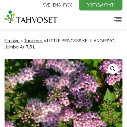
SVE
ENG
PYCC
YRITYSMYYNTI
Etusivu
»
Tuotteet
»
LITTLE PRINCESS KEIJUANGERVO;
Jumbo At 7,5 L