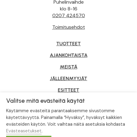
Puhelinvaihde
klo 8-16
0207 424570
Toimitusehdot
TUOTTEET
AJANKOHTAISTA
MEISTÄ
JÄLLEENMYYJÄT
ESITTEET
Valitse mitä evästeitä käytät
YRITYSMYYNTI
Käytämme evästeitä parantaaksemme sivustomme
käytettävyyttä. Painamalla “Hyväksy”, hyväksyt kaikkien
evästeiden käytön. Voit vaihtaa näitä asetuksia kohdasta
Tietosuojaseloste
|
Evästeasetukset
Evästeasetukset
.