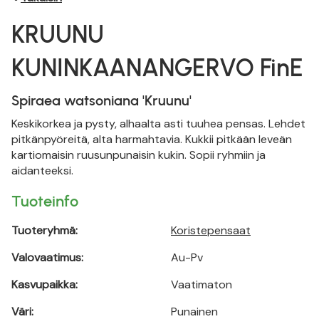
KRUUNU
KUNINKAANANGERVO FinE
Spiraea watsoniana 'Kruunu'
Keskikorkea ja pysty, alhaalta asti tuuhea pensas. Lehdet
pitkänpyöreitä, alta harmahtavia. Kukkii pitkään leveän
kartiomaisin ruusunpunaisin kukin. Sopii ryhmiin ja
aidanteeksi.
Tuoteinfo
Tuoteryhmä:
Koristepensaat
Valovaatimus:
Au-Pv
Kasvupaikka:
Vaatimaton
Väri:
Punainen