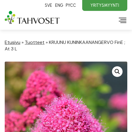
SVE
ENG
PYCC
YRITYSMYYNTI
Etusivu
»
Tuotteet
»
KRUUNU KUNINKAANANGERVO FinE ;
At 3 L