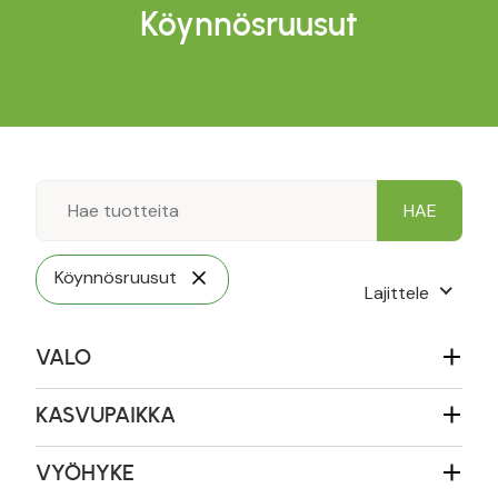
Köynnösruusut
Köynnösruusut
Lajittele
VALO
KASVUPAIKKA
VYÖHYKE