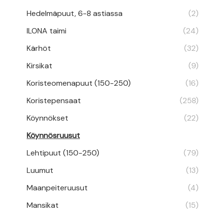
Hedelmäpuut, 6-8 astiassa
(2)
ILONA taimi
(24)
Kärhöt
(32)
Kirsikat
(9)
Koristeomenapuut (150-250)
(16)
Koristepensaat
(258)
Köynnökset
(22)
Köynnösruusut
Lehtipuut (150-250)
(79)
Luumut
(13)
Maanpeiteruusut
(4)
Mansikat
(15)