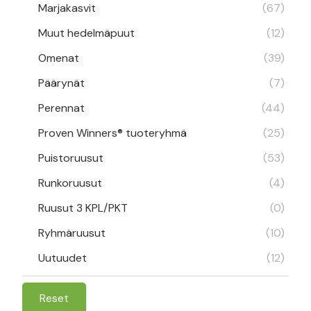
Marjakasvit
(67)
Muut hedelmäpuut
(12)
Omenat
(39)
Päärynät
(7)
Perennat
(44)
Proven Winners® tuoteryhmä
(25)
Puistoruusut
(53)
Runkoruusut
(4)
Ruusut 3 KPL/PKT
(0)
Ryhmäruusut
(10)
Uutuudet
(12)
Reset