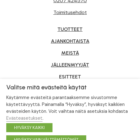
0207 424570
Toimitusehdot
TUOTTEET
AJANKOHTAISTA
MEISTÄ
JÄLLEENMYYJÄT
ESITTEET
Valitse mitä evästeitä käytät
YRITYSMYYNTI
Käytämme evästeitä parantaaksemme sivustomme
käytettävyyttä. Painamalla “Hyväksy”, hyväksyt kaikkien
evästeiden käytön. Voit vaihtaa näitä asetuksia kohdasta
Tietosuojaseloste
|
Evästeasetukset
Evästeasetukset
.
© Tahvoset, All Rights Reserved.
HYVÄKSY KAIKKI
Facebook
Instagram
HYVÄKSY VAIN VÄLTTÄMÄTTÖMÄT