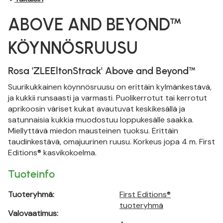
ABOVE AND BEYOND™
KÖYNNÖSRUUSU
Rosa 'ZLEEltonStrack' Above and Beyond™
Suurikukkainen köynnösruusu on erittäin kylmänkestävä,
ja kukkii runsaasti ja varmasti. Puolikerrotut tai kerrotut
aprikoosin väriset kukat avautuvat keskikesällä ja
satunnaisia kukkia muodostuu loppukesälle saakka.
Miellyttävä miedon mausteinen tuoksu. Erittäin
taudinkestävä, omajuurinen ruusu. Korkeus jopa 4 m. First
Editions® kasvikokoelma.
Tuoteinfo
Tuoteryhmä:
First Editions®
tuoteryhmä
Valovaatimus: