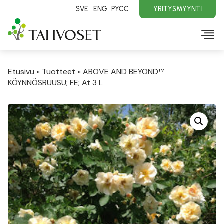
SVE
ENG
PYCC
YRITYSMYYNTI
Etusivu
»
Tuotteet
»
ABOVE AND BEYOND™
KÖYNNÖSRUUSU; FE; At 3 L