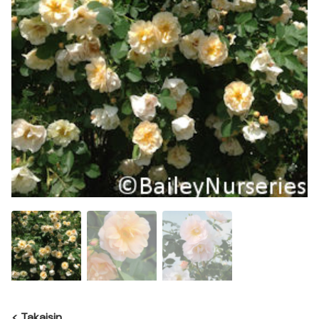
<
Takaisin