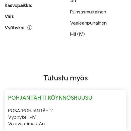
Au
Kasvupaikka:
Runsasmultainen
Väri:
Vaaleanpunainen
Vyöhyke:
I-III (IV)
Tutustu myös
POHJANTÄHTI KÖYNNÖSRUUSU
ROSA 'POHJANTÄHTI'
Vyöhyke: I-IV
Valovaatimus: Au