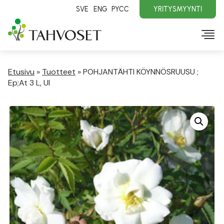
SVE
ENG
PYCC
YRITYSMYYNTI
Etusivu
»
Tuotteet
»
POHJANTÄHTI KÖYNNÖSRUUSU ;
Ep;At 3 L, Ul