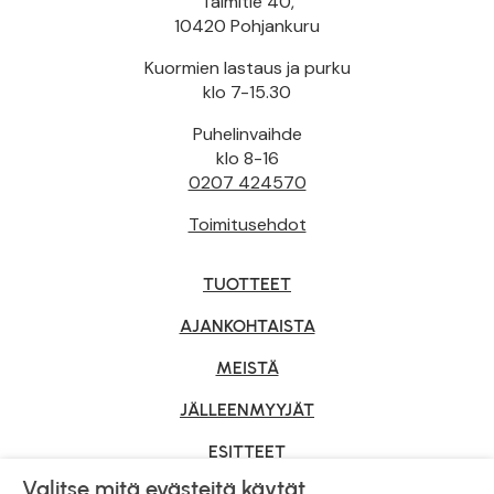
Taimitie 40,
10420 Pohjankuru
Kuormien lastaus ja purku
klo 7-15.30
Puhelinvaihde
klo 8-16
0207 424570
Toimitusehdot
TUOTTEET
AJANKOHTAISTA
MEISTÄ
JÄLLEENMYYJÄT
ESITTEET
Valitse mitä evästeitä käytät
YRITYSMYYNTI