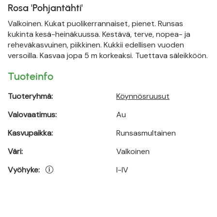
Rosa 'Pohjantähti'
Valkoinen. Kukat puolikerrannaiset, pienet. Runsas
kukinta kesä-heinäkuussa. Kestävä, terve, nopea- ja
reheväkasvuinen, piikkinen. Kukkii edellisen vuoden
versoilla. Kasvaa jopa 5 m korkeaksi. Tuettava säleikköön.
Tuoteinfo
Tuoteryhmä:
Köynnösruusut
Valovaatimus:
Au
Kasvupaikka:
Runsasmultainen
Väri:
Valkoinen
Vyöhyke:
I-IV