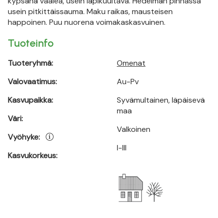
kypsänä vaalea, usein läpikuultava. Hedelmän pinnassa
usein pitkittäissauma. Maku raikas, mausteisen
happoinen. Puu nuorena voimakaskasvuinen.
Tuoteinfo
Tuoteryhmä:
Omenat
Valovaatimus:
Au-Pv
Kasvupaikka:
Syvämultainen, läpäisevä
maa
Väri:
Valkoinen
Vyöhyke:
I-III
Kasvukorkeus: