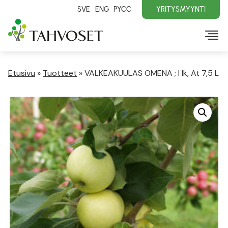
SVE
ENG
PYCC
YRITYSMYYNTI
Etusivu
»
Tuotteet
»
VALKEAKUULAS OMENA ; I lk, At 7,5 L