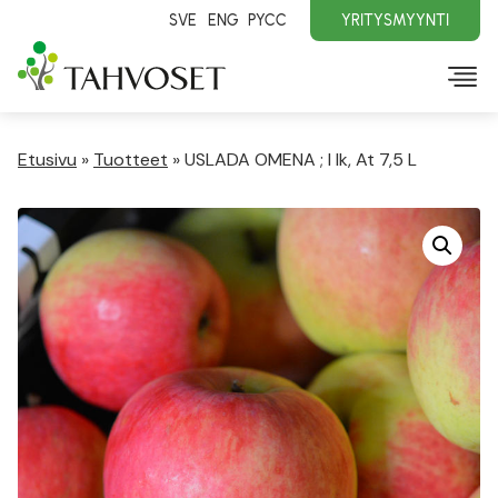
SVE
ENG
PYCC
YRITYSMYYNTI
Etusivu
»
Tuotteet
»
USLADA OMENA ; I lk, At 7,5 L