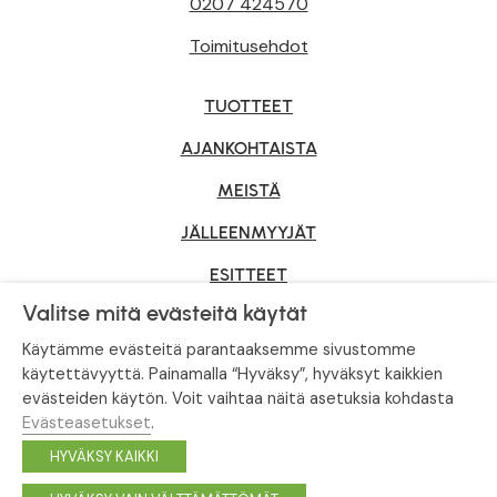
0207 424570
Toimitusehdot
TUOTTEET
AJANKOHTAISTA
MEISTÄ
JÄLLEENMYYJÄT
ESITTEET
Valitse mitä evästeitä käytät
YRITYSMYYNTI
Käytämme evästeitä parantaaksemme sivustomme
käytettävyyttä. Painamalla “Hyväksy”, hyväksyt kaikkien
evästeiden käytön. Voit vaihtaa näitä asetuksia kohdasta
Tietosuojaseloste
|
Evästeasetukset
Evästeasetukset
.
© Tahvoset, All Rights Reserved.
HYVÄKSY KAIKKI
Facebook
Instagram