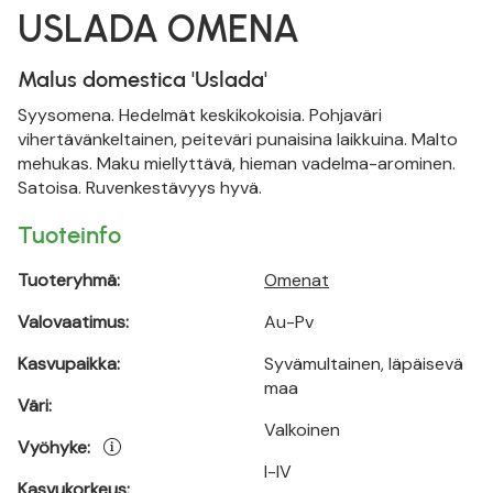
USLADA OMENA
Malus domestica 'Uslada'
Syysomena. Hedelmät keskikokoisia. Pohjaväri
vihertävänkeltainen, peiteväri punaisina laikkuina. Malto
mehukas. Maku miellyttävä, hieman vadelma-arominen.
Satoisa. Ruvenkestävyys hyvä.
Tuoteinfo
Tuoteryhmä:
Omenat
Valovaatimus:
Au-Pv
Kasvupaikka:
Syvämultainen, läpäisevä
maa
Väri:
Valkoinen
Vyöhyke:
I-IV
Kasvukorkeus: