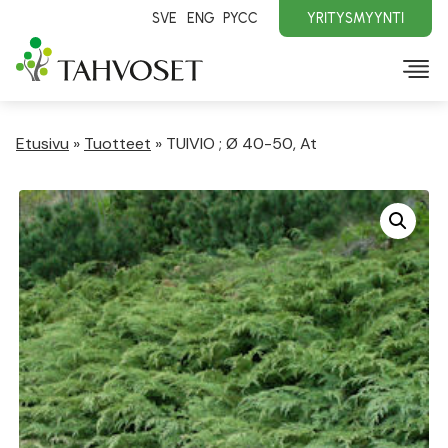
SVE
ENG
PYCC
YRITYSMYYNTI
Etusivu
»
Tuotteet
»
TUIVIO ; Ø 40-50, At