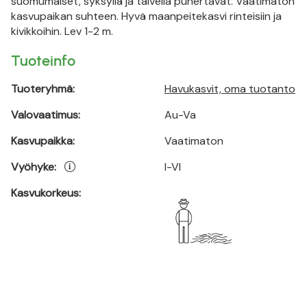
suomumaiset, syksyllä ja talvella punertavat. Vaatimaton
kasvupaikan suhteen. Hyvä maanpeitekasvi rinteisiin ja
kivikkoihin. Lev 1-2 m.
Tuoteinfo
Tuoteryhmä:
Havukasvit, oma tuotanto
Valovaatimus:
Au-Va
Kasvupaikka:
Vaatimaton
Vyöhyke:
I-VI
Kasvukorkeus: