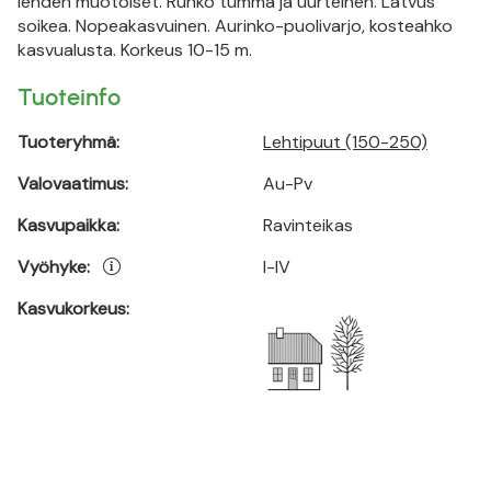
lehden muotoiset. Runko tumma ja uurteinen. Latvus
soikea. Nopeakasvuinen. Aurinko-puolivarjo, kosteahko
kasvualusta. Korkeus 10-15 m.
Tuoteinfo
Tuoteryhmä:
Lehtipuut (150-250)
Valovaatimus:
Au-Pv
Kasvupaikka:
Ravinteikas
Vyöhyke:
I-IV
Kasvukorkeus: