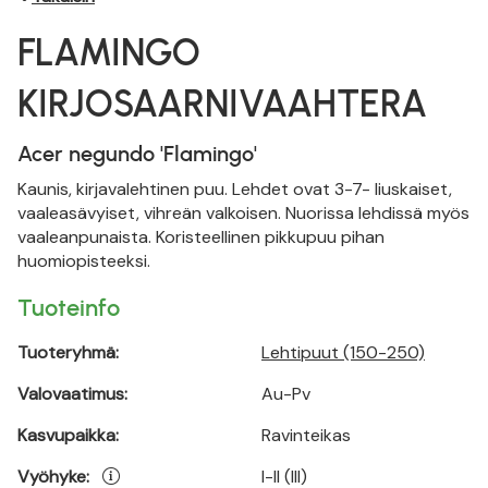
FLAMINGO
KIRJOSAARNIVAAHTERA
Acer negundo 'Flamingo'
Kaunis, kirjavalehtinen puu. Lehdet ovat 3-7- liuskaiset,
vaaleasävyiset, vihreän valkoisen. Nuorissa lehdissä myös
vaaleanpunaista. Koristeellinen pikkupuu pihan
huomiopisteeksi.
Tuoteinfo
Tuoteryhmä:
Lehtipuut (150-250)
Valovaatimus:
Au-Pv
Kasvupaikka:
Ravinteikas
Vyöhyke:
I-II (III)