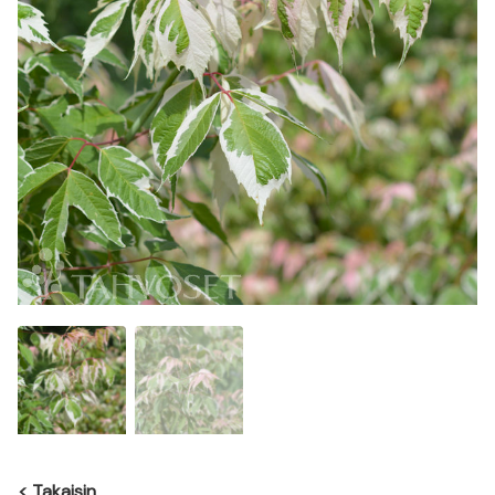
<
Takaisin