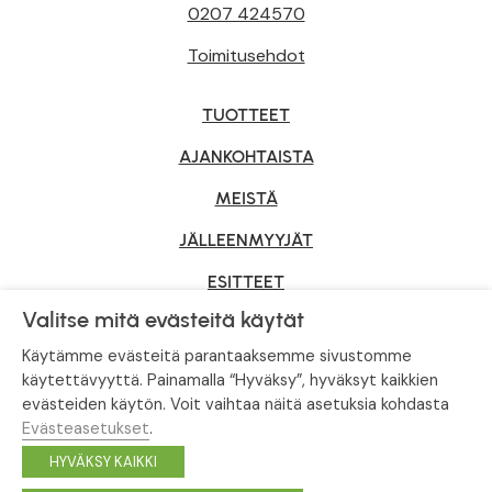
0207 424570
Toimitusehdot
TUOTTEET
AJANKOHTAISTA
MEISTÄ
JÄLLEENMYYJÄT
ESITTEET
Valitse mitä evästeitä käytät
YRITYSMYYNTI
Käytämme evästeitä parantaaksemme sivustomme
käytettävyyttä. Painamalla “Hyväksy”, hyväksyt kaikkien
evästeiden käytön. Voit vaihtaa näitä asetuksia kohdasta
Tietosuojaseloste
|
Evästeasetukset
Evästeasetukset
.
© Tahvoset, All Rights Reserved.
HYVÄKSY KAIKKI
Facebook
Instagram