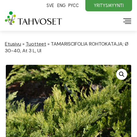
SVE
ENG
PYCC
YRITYSMYYNTI
Etusivu
»
Tuotteet
»
TAMARISCIFOLIA ROHTOKATAJA; Ø
30-40, At 3 L, Ul