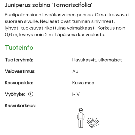
Juniperus sabina 'Tamariscifolia'
Puolipallomainen leveäkasvuinen pensas. Oksat kasvavat
suoraan sivuille. Neulaset ovat tumman sinivihreät,
lyhyet, tuoksuvat rikottuina voimakkaasti. Korkeus noin
0,6 m, leveys noin 2 m. Läpäisevä kasvualusta.
Tuoteinfo
Tuoteryhmä:
Havukasvit, ulkomaiset
Valovaatimus:
Au
Kasvupaikka:
Kuiva maa
Vyöhyke:
I-IV
Kasvukorkeus: