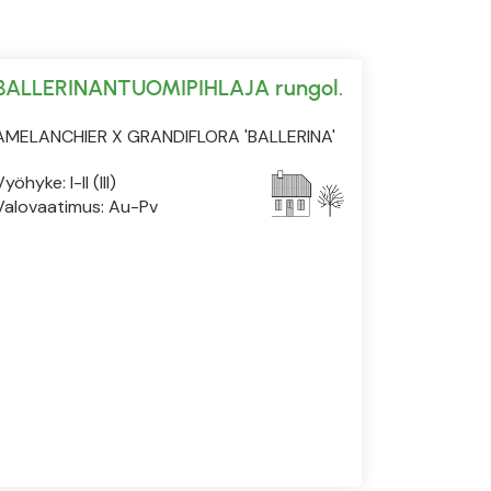
BALLERINANTUOMIPIHLAJA rungol.
AMELANCHIER X GRANDIFLORA 'BALLERINA'
yöhyke: I-II (III)
Valovaatimus: Au-Pv