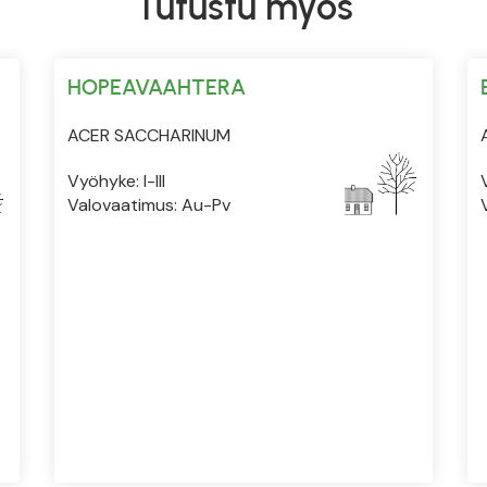
Tutustu myös
HOPEAVAAHTERA
ACER SACCHARINUM
Vyöhyke: I-III
V
Valovaatimus: Au-Pv