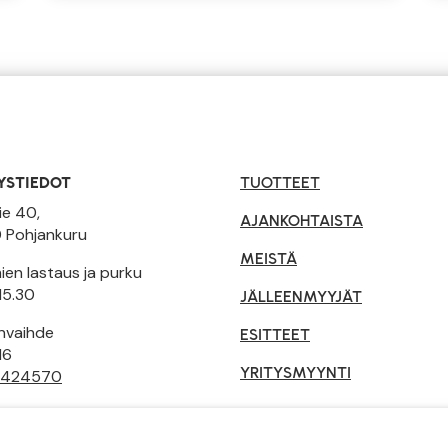
YSTIEDOT
TUOTTEET
ie 40,
AJANKOHTAISTA
 Pohjankuru
MEISTÄ
en lastaus ja purku
15.30
JÄLLEENMYYJÄT
invaihde
ESITTEET
16
YRITYSMYYNTI
 424570
tusehdot