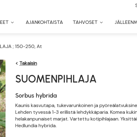
EET
AJANKOHTAISTA
TAHVOSET
JÄLLEEN
Toggle
Toggle
Dropdown
Dropdown
AJA ; 150-250, At
<
Takaisin
SUOMENPIHLAJA
Sorbus hybrida
Kaunis kasvutapa, tukevarunkoinen ja pyöreälatvuksine
Lehden tyvessä 1-3 erillistä lehdykkäparia. Komea kuki
helakanpunaiset marjat. Vartettu kotipihlajaan. Yksittä
Hedlundia hybrida.