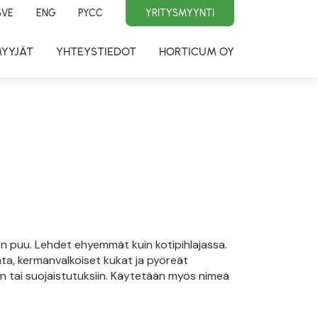
SVE
ENG
PYCC
YRITYSMYYNTI
MYYJÄT
YHTEYSTIEDOT
HORTICUM OY
n puu. Lehdet ehyemmät kuin kotipihlajassa.
nta, kermanvalkoiset kukat ja pyöreät
in tai suojaistutuksiin. Käytetään myös nimeä