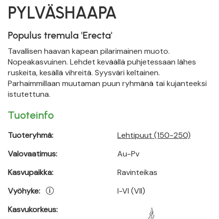
PYLVÄSHAAPA
Populus tremula 'Erecta'
Tavallisen haavan kapean pilarimainen muoto.
Nopeakasvuinen. Lehdet keväällä puhjetessaan lähes
ruskeita, kesällä vihreitä. Syysväri keltainen.
Parhaimmillaan muutaman puun ryhmänä tai kujanteeksi
istutettuna.
Tuoteinfo
Tuoteryhmä:
Lehtipuut (150-250)
Valovaatimus:
Au-Pv
Kasvupaikka:
Ravinteikas
Vyöhyke:
I-VI (VII)
Kasvukorkeus: