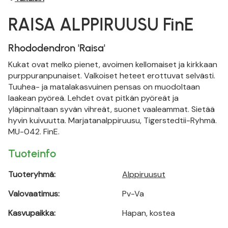
RAISA ALPPIRUUSU FinE
Rhododendron 'Raisa'
Kukat ovat melko pienet, avoimen kellomaiset ja kirkkaan
purppuranpunaiset. Valkoiset heteet erottuvat selvästi.
Tuuhea- ja matalakasvuinen pensas on muodoltaan
laakean pyöreä. Lehdet ovat pitkän pyöreät ja
yläpinnaltaan syvän vihreät, suonet vaaleammat. Sietää
hyvin kuivuutta. Marjatanalppiruusu, Tigerstedtii-Ryhmä.
MU-042. FinE.
Tuoteinfo
Tuoteryhmä:
Alppiruusut
Valovaatimus:
Pv-Va
Kasvupaikka:
Hapan, kostea