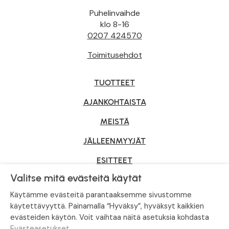
Puhelinvaihde
klo 8-16
0207 424570
Toimitusehdot
TUOTTEET
AJANKOHTAISTA
MEISTÄ
JÄLLEENMYYJÄT
ESITTEET
Valitse mitä evästeitä käytät
YRITYSMYYNTI
Käytämme evästeitä parantaaksemme sivustomme
käytettävyyttä. Painamalla “Hyväksy”, hyväksyt kaikkien
evästeiden käytön. Voit vaihtaa näitä asetuksia kohdasta
Tietosuojaseloste
|
Evästeasetukset
Evästeasetukset
.