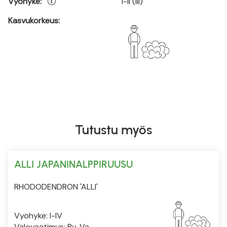
Vyöhyke:
I-II (III)
Kasvukorkeus:
Tutustu myös
ALLI JAPANINALPPIRUUSU
RHODODENDRON 'ALLI'
Vyöhyke: I-IV
Valovaatimus: Pv-Va