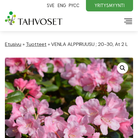
SVE
ENG
PYCC
YRITYSMYYNTI
Etusivu
»
Tuotteet
»
VENLA ALPPIRUUSU ; 20-30, At 2 L