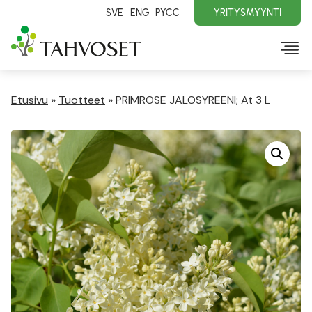
SVE
ENG
PYCC
YRITYSMYYNTI
Etusivu
»
Tuotteet
»
PRIMROSE JALOSYREENI; At 3 L