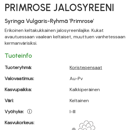
PRIMROSE JALOSYREENI
Syringa Vulgaris-Ryhmä 'Primrose'
Erikoinen keltakukkainen jalosyreenilajike. Kukat
avautuessaan vaalean keltaiset, muuttuen vanhetessaan
kermanvärisiksi.
Tuoteinfo
Tuoteryhmä:
Koristepensaat
Valovaatimus:
Au-Pv
Kasvupaikka:
Kalkkiperäinen
Väri:
Keltainen
Vyöhyke:
I-III
Kasvukorkeus: