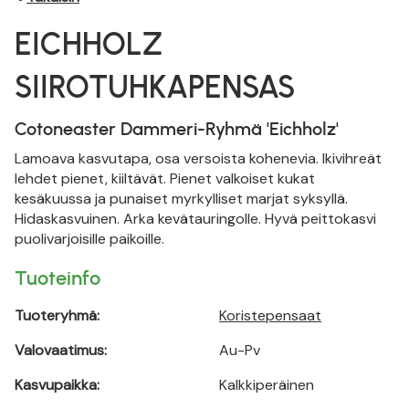
EICHHOLZ
SIIROTUHKAPENSAS
Cotoneaster Dammeri-Ryhmä 'Eichholz'
Lamoava kasvutapa, osa versoista kohenevia. Ikivihreät
lehdet pienet, kiiltävät. Pienet valkoiset kukat
kesäkuussa ja punaiset myrkylliset marjat syksyllä.
Hidaskasvuinen. Arka kevätauringolle. Hyvä peittokasvi
puolivarjoisille paikoille.
Tuoteinfo
Tuoteryhmä:
Koristepensaat
Valovaatimus:
Au-Pv
Kasvupaikka:
Kalkkiperäinen