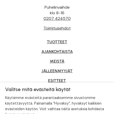
Puhelinvaihde
klo 8-16
0207 424570
Toimitusehdot
TUOTTEET
AJANKOHTAISTA
MEISTÄ
JÄLLEENMYYJÄT
ESITTEET
Valitse mitä evästeitä käytät
YRITYSMYYNTI
Käytämme evästeitä parantaaksemme sivustomme
käytettävyyttä. Painamalla “Hyväksy”, hyväksyt kaikkien
evästeiden käytön. Voit vaihtaa näitä asetuksia kohdasta
Tietosuojaseloste
|
Evästeasetukset