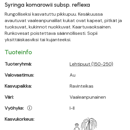
Syringa komarowii subsp. reflexa
Rungolliseksi kasvatuttu pikkupuu. Kesäkuussa
avautuvat vaaleanpunalilat kukat ovat kapeat, pitkät ja
tuoksuvat, kukinnot nuokkuvat. Kaartuvaoksainen.
Runkovesat poistettava säännöllisesti. Sopii
yksittäiskasviksi tai kujanteeksi.
Tuoteinfo
Tuoteryhmä:
Lehtipuut (150-250)
Valovaatimus:
Au
Kasvupaikka:
Ravinteikas
Väri:
Vaaleanpunainen
Vyöhyke:
I-II
Kasvukorkeus: