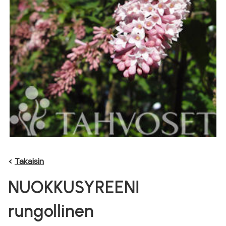
<
Takaisin
NUOKKUSYREENI
rungollinen