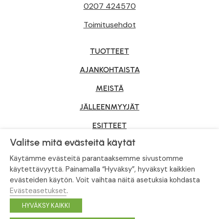
0207 424570
Toimitusehdot
TUOTTEET
AJANKOHTAISTA
MEISTÄ
JÄLLEENMYYJÄT
ESITTEET
Valitse mitä evästeitä käytät
YRITYSMYYNTI
Käytämme evästeitä parantaaksemme sivustomme
käytettävyyttä. Painamalla “Hyväksy”, hyväksyt kaikkien
evästeiden käytön. Voit vaihtaa näitä asetuksia kohdasta
Tietosuojaseloste
|
Evästeasetukset
Evästeasetukset
.
© Tahvoset, All Rights Reserved.
HYVÄKSY KAIKKI
Facebook
Instagram