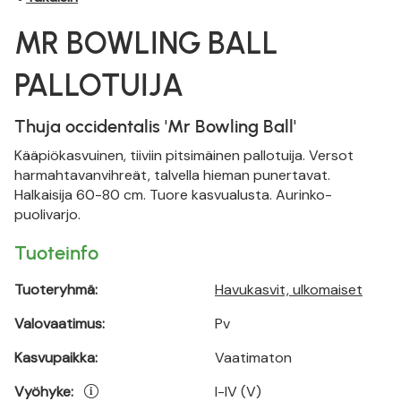
MR BOWLING BALL
PALLOTUIJA
Thuja occidentalis 'Mr Bowling Ball'
Kääpiökasvuinen, tiiviin pitsimäinen pallotuija. Versot
harmahtavanvihreät, talvella hieman punertavat.
Halkaisija 60-80 cm. Tuore kasvualusta. Aurinko-
puolivarjo.
Tuoteinfo
Tuoteryhmä:
Havukasvit, ulkomaiset
Valovaatimus:
Pv
Kasvupaikka:
Vaatimaton
Vyöhyke:
I-IV (V)