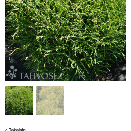
<
Takaisin