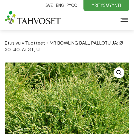
SVE
ENG
PYCC
YRITYSMYYNTI
Etusivu
»
Tuotteet
»
MR BOWLING BALL PALLOTUIJA; Ø
30-40, At 3 L, Ul