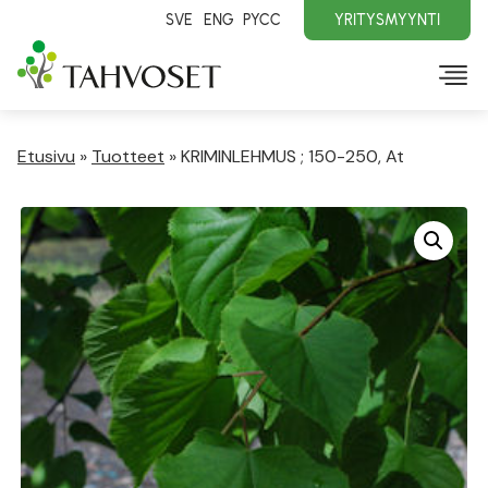
SVE
ENG
PYCC
YRITYSMYYNTI
Etusivu
»
Tuotteet
»
KRIMINLEHMUS ; 150-250, At