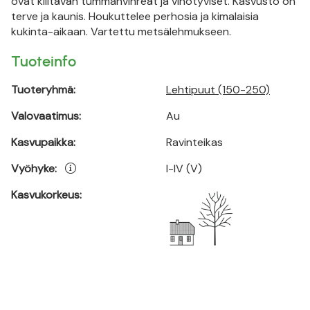
ovat kiiltävän tummanvihreät ja vinotyviset. Kasvusto on
terve ja kaunis. Houkuttelee perhosia ja kimalaisia
kukinta-aikaan. Vartettu metsälehmukseen.
Tuoteinfo
Tuoteryhmä:
Lehtipuut (150-250)
Valovaatimus:
Au
Kasvupaikka:
Ravinteikas
Vyöhyke:
I-IV (V)
Kasvukorkeus: