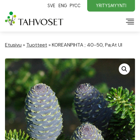
SVE
ENG
PYCC
YRITYSMYYNTI
Etusivu
»
Tuotteet
»
KOREANPIHTA ; 40-50, Pa;At Ul