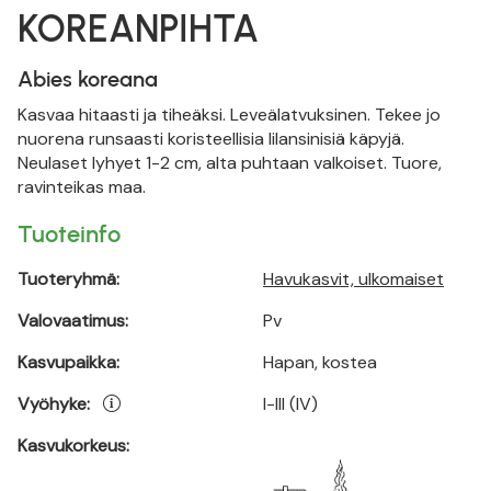
KOREANPIHTA
Abies koreana
Kasvaa hitaasti ja tiheäksi. Leveälatvuksinen. Tekee jo
nuorena runsaasti koristeellisia lilansinisiä käpyjä.
Neulaset lyhyet 1-2 cm, alta puhtaan valkoiset. Tuore,
ravinteikas maa.
Tuoteinfo
Tuoteryhmä:
Havukasvit, ulkomaiset
Valovaatimus:
Pv
Kasvupaikka:
Hapan, kostea
Vyöhyke:
I-III (IV)
Kasvukorkeus: